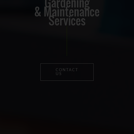
Gardening
& Maintenance
Services
CONTACT
US